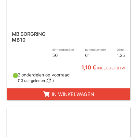
MB BORGRING
MB10
Binnendiameter
Buitendiameter
Dikte
50
61
1.25
1,10 €
INCLUSIEF BTW
2 onderdelen op voorraad
(
13 uur geleden
)
IN WINKELWAGEN