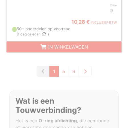
Dikte
9
10,28 €
INCLUSIEF BTW
50+ onderdelen op voorraad
(
1 dag geleden
)
IN WINKELWAGEN
1
5
9
Wat is een
Touwverbinding
?
Het is een
O-ring afdichting
, die een ronde
of vierkante doorsnede kan hebben,