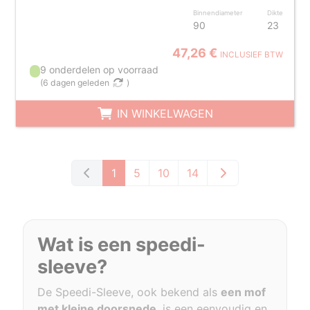
Binnendiameter
Dikte
90
23
47,26 €
INCLUSIEF BTW
9 onderdelen op voorraad
(
6 dagen geleden
)
IN WINKELWAGEN
1
5
10
14
Wat is een speedi-
sleeve?
De Speedi-Sleeve, ook bekend als
een mof
met kleine doorsnede
, is een eenvoudig en