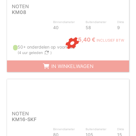
NOTEN
KM08
Binnendiameter
Buitendiameter
Dikte
40
58
9
5,40 €
INCLUSIEF BTW
50+ onderdelen op voorraad
(
4 uur geleden
)
IN WINKELWAGEN
NOTEN
KM16-SKF
Binnendiameter
Buitendiameter
Dikte
80
105
15