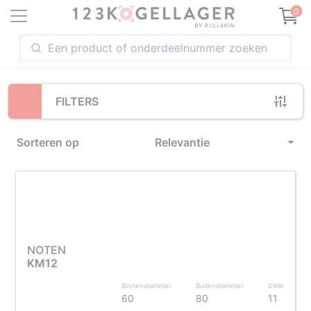
Loading...
0
FILTERS
Sorteren op
Relevantie
NOTEN
KM12
Binnendiameter
Buitendiameter
Dikte
60
80
11