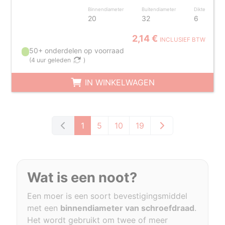
Binnendiameter
Buitendiameter
Dikte
20
32
6
2,14 €
INCLUSIEF BTW
50+ onderdelen op voorraad
(
4 uur geleden
)
IN WINKELWAGEN
1
5
10
19
Wat is een noot?
Een moer is een soort bevestigingsmiddel
met een
binnendiameter van schroefdraad
.
Het wordt gebruikt om twee of meer