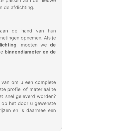
 te passen aan de nieuwe
an de afdichting.
n aan de hand van hun
fmetingen opnemen. Als je
dichting
, moeten we
de
de
binnendiameter en de
k van om u een complete
e profiel of materiaal te
et snel geleverd worden?
g op het door u gewenste
rijzen en is daarmee een