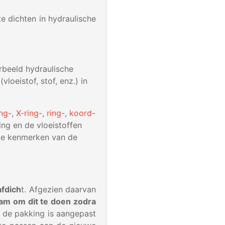
te dichten in hydraulische
orbeeld hydraulische
loeistof, stof, enz.) in
ing
-,
X-ring
-,
ring
-,
koord
-
ing en de vloeistoffen
 de kenmerken van de
afdich
t. Afgezien daarvan
aam om dit te doen zodra
n de pakking is aangepast