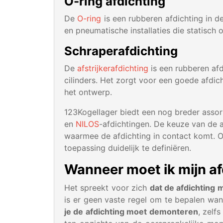
O-ring afdichting
De
O-ring
is een rubberen afdichting in de
en pneumatische installaties die statisch
Schraperafdichting
De
afstrijkerafdichting
is een rubberen afd
cilinders. Het zorgt voor een goede afdich
het ontwerp.
123Kogellager biedt een nog breder assor
en
NILOS
-afdichtingen. De keuze van de a
waarmee de afdichting in contact komt. O
toepassing duidelijk te definiëren.
Wanneer moet ik mijn a
Het spreekt voor zich
dat de afdichting 
is er geen vaste regel om te bepalen wa
je de afdichting moet demonteren
, zelf