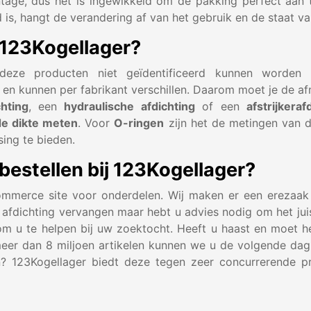
ntage, dus het is ingewikkeld om de pakking perfect aan
d is, hangt de verandering af van het gebruik en de staat v
j 123Kogellager?
deze producten niet geïdentificeerd kunnen worde
l en kunnen per fabrikant verschillen. Daarom moet je de a
hting
, een
hydraulische afdichting
of een
afstrijkeraf
de dikte meten
. Voor
O-ringen
zijn het de metingen van 
sing te bieden.
stellen bij 123Kogellager?
commerce site voor onderdelen. Wij maken er een erezaa
 afdichting vervangen maar hebt u advies nodig om het juist
 om u te helpen bij uw zoektocht. Heeft u haast en moet h
meer dan 8 miljoen artikelen kunnen we u de volgende da
en? 123Kogellager biedt deze tegen zeer concurrerende p