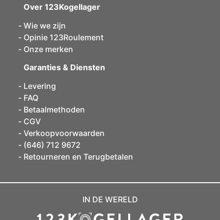
Over 123Kogellager
Wie we zijn
Opinie 123Roulement
Onze merken
Garanties & Diensten
Levering
FAQ
Betaalmethoden
CGV
Verkoopvoorwaarden
(646) 712 9672
Retourneren en Terugbetalen
IN DE WERELD