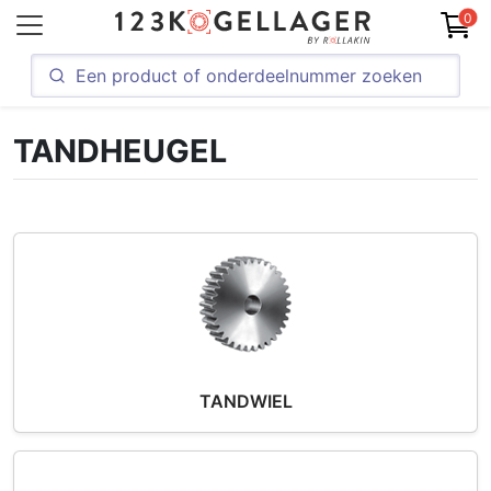
0
TANDHEUGEL
TANDWIEL