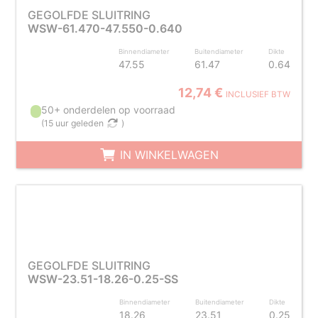
GEGOLFDE SLUITRING
WSW-61.470-47.550-0.640
Binnendiameter
Buitendiameter
Dikte
47.55
61.47
0.64
12,74 €
INCLUSIEF BTW
50+ onderdelen op voorraad
(
15 uur geleden
)
IN WINKELWAGEN
GEGOLFDE SLUITRING
WSW-23.51-18.26-0.25-SS
Binnendiameter
Buitendiameter
Dikte
18.26
23.51
0.25