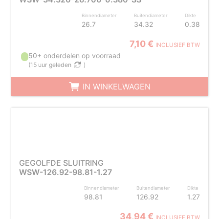
Binnendiameter
Buitendiameter
Dikte
26.7
34.32
0.38
7,10 €
INCLUSIEF BTW
50+ onderdelen op voorraad
(
15 uur geleden
)
IN WINKELWAGEN
GEGOLFDE SLUITRING
WSW-126.92-98.81-1.27
Binnendiameter
Buitendiameter
Dikte
98.81
126.92
1.27
34,94 €
INCLUSIEF BTW