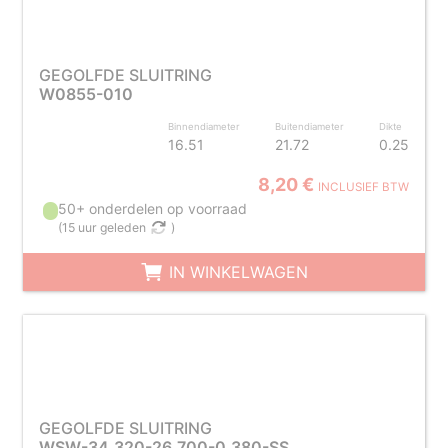
GEGOLFDE SLUITRING
W0855-010
Binnendiameter
Buitendiameter
Dikte
16.51
21.72
0.25
8,20 €
INCLUSIEF BTW
50+ onderdelen op voorraad
(
15 uur geleden
)
IN WINKELWAGEN
GEGOLFDE SLUITRING
WSW-34.320-26.700-0.380-SS