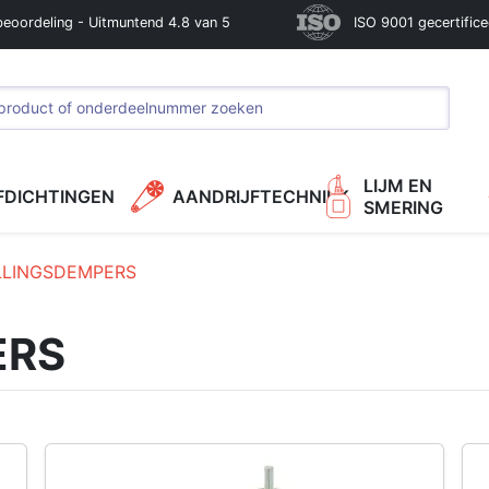
beoordeling - Uitmuntend 4.8 van 5
ISO 9001 gecertific
LIJM EN
FDICHTINGEN
AANDRIJFTECHNIEK
SMERING
LLINGSDEMPERS
ERS