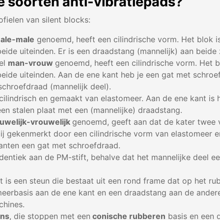
e soorten anti-vibratiepads?
fielen van silent blocks:
ale-male
genoemd, heeft een cilindrische vorm. Het blok 
eide uiteinden. Er is een draadstang (mannelijk) aan beide 
el
man-vrouw
genoemd, heeft een cilindrische vorm. Het 
eide uiteinden. Aan de ene kant heb je een gat met schroef
schroefdraad (mannelijk deel).
 cilindrisch en gemaakt van elastomeer. Aan de ene kant is 
en stalen plaat met een (mannelijke) draadstang.
uwelijk-vrouwelijk
genoemd, geeft aan dat de kater twee v
j gekenmerkt door een cilindrische vorm van elastomeer e
kanten een gat met schroefdraad.
 identiek aan de PM-stift, behalve dat het mannelijke deel ee
t is een steun die bestaat uit een rond frame dat op het ru
omeerbasis aan de ene kant en een draadstang aan de ander
chines.
ens
, die stoppen met een
conische rubberen
basis en een 