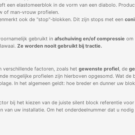
eft een elastomeerblok in de vorm van een diabolo. Produc
w of man-vrouw profielen.
kenmerkt ook de "stop"-blokken. Dit zijn stops met een
con
oornamelijk gebruikt in
afschuiving en/of compressie
om e
 lawaai.
Ze worden nooit gebruikt bij tractie.
n verschillende factoren, zoals het
gewenste profiel
, de
ge
lende mogelijke profielen zijn hierboven opgesomd. Wat de b
lage. In het algemeen geldt: hoe breder en dunner uw blo
tor bij het kiezen van de juiste silent block referentie voor
 van uw installatie. Om het onderdeelnummer dat u nodig h