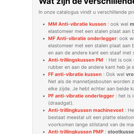
Wat zijn de verschillend
In onze catalogus vindt u verschillende pro
MM Anti-vibratie kussen
:
ook wel
m
elastomeer met een stalen plaat aan b
MF Anti-vibratie onderlegger
: ook w
elastomeer met een stalen plaat aan b
en aan de andere kant een staaf met 
Anti-trillingskussen PM
: Het is ook
rubber en aan de andere kant heb je e
FF anti-vibratie kussen
: Ook wel
vro
Net als de mannetjesbouten worden zi
elke zijde. Je hebt echter aan beide 
PF anti-vibratie onderlegger
: het is
(draadgat).
Anti-trillingkussen machinevoet
: He
bestaat meestal uit een platte elast
voorkomen lange stilstand van de ma
Anti-trillingkussen PMP
:
stootkuss