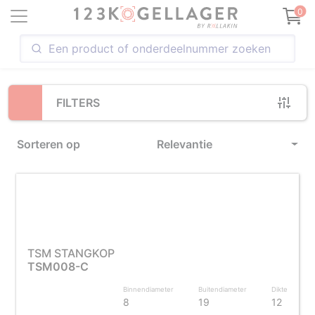
Loading...
0
FILTERS
Sorteren op
Relevantie
TSM STANGKOP
TSM008-C
Binnendiameter
Buitendiameter
Dikte
8
19
12