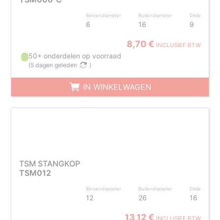
Binnendiameter
Buitendiameter
Dikte
6
16
9
8,70 €
INCLUSIEF BTW
50+ onderdelen op voorraad
(
5 dagen geleden
)
IN WINKELWAGEN
TSM STANGKOP
TSM012
Binnendiameter
Buitendiameter
Dikte
12
26
16
13,12 €
INCLUSIEF BTW