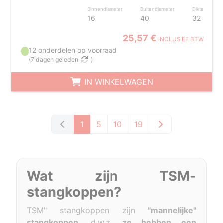
Binnendiameter
Buitendiameter
Dikte
16
40
32
25,57 €
INCLUSIEF BTW
12 onderdelen op voorraad
(
7 dagen geleden
)
IN WINKELWAGEN
1
5
10
19
Wat zijn TSM-
stangkoppen?
TSM" stangkoppen zijn
"mannelijke"
stangkoppen
, d.w.z.
ze hebben een