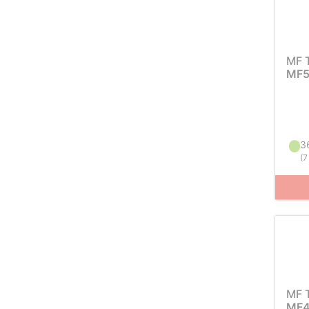
MF 
MF5
3
(
7
MF 
MF4