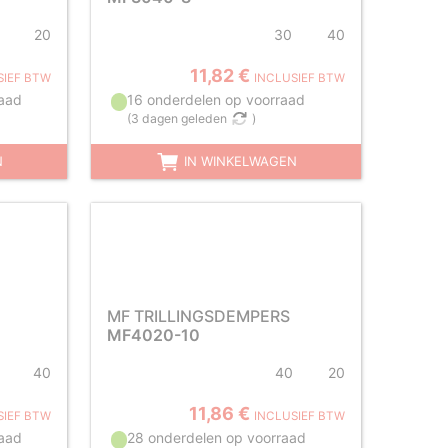
20
30
40
11,82 €
SIEF BTW
INCLUSIEF BTW
aad
16 onderdelen op voorraad
(
3 dagen geleden
)
N
IN WINKELWAGEN
MF TRILLINGSDEMPERS
MF4020-10
40
40
20
11,86 €
SIEF BTW
INCLUSIEF BTW
aad
28 onderdelen op voorraad