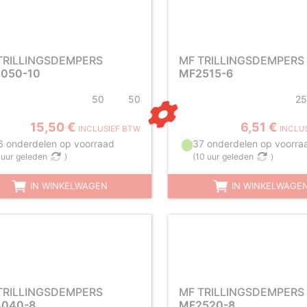
TRILLINGSDEMPERS
MF TRILLINGSDEMPERS
050-10
MF2515-6
50
50
25
15,50 €
6,51 €
INCLUSIEF BTW
INCLU
6 onderdelen op voorraad
37 onderdelen op voorra
 uur geleden
)
(
10 uur geleden
)
IN WINKELWAGEN
IN WINKELWAGE
TRILLINGSDEMPERS
MF TRILLINGSDEMPERS
040-8
MF2520-8