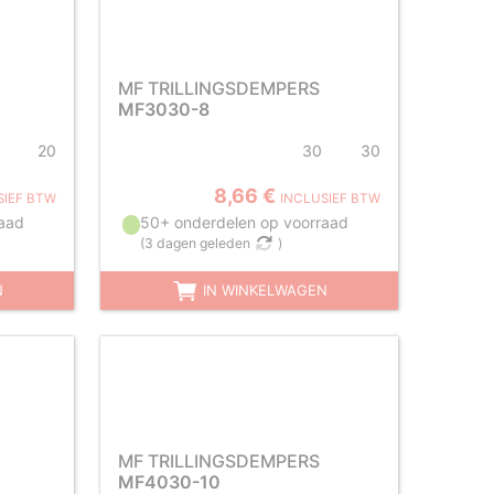
MF TRILLINGSDEMPERS
MF3030-8
20
30
30
8,66 €
SIEF BTW
INCLUSIEF BTW
aad
50+ onderdelen op voorraad
(
3 dagen geleden
)
N
IN WINKELWAGEN
MF TRILLINGSDEMPERS
MF4030-10