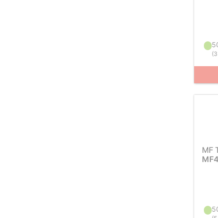
5
(
3
MF 
MF4
5