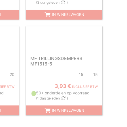
(
3 uur geleden
)
N
IN WINKELWAGEN
MF TRILLINGSDEMPERS
MF1515-5
20
15
15
3,93 €
SIEF BTW
INCLUSIEF BTW
ad
50+ onderdelen op voorraad
(
1 dag geleden
)
N
IN WINKELWAGEN