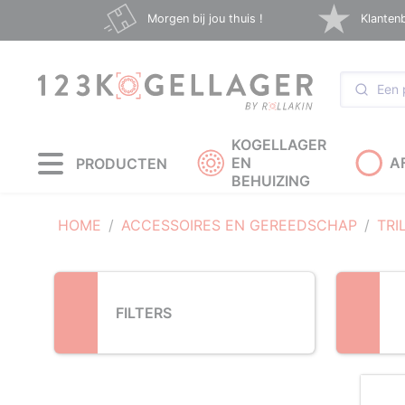
Loading...
Morgen bij jou thuis !
Klanten
KOGELLAGER
EN
A
PRODUCTEN
BEHUIZING
HOME
ACCESSOIRES EN GEREEDSCHAP
TRI
FILTERS