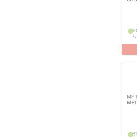
5
(
5
MF 
MF1
5