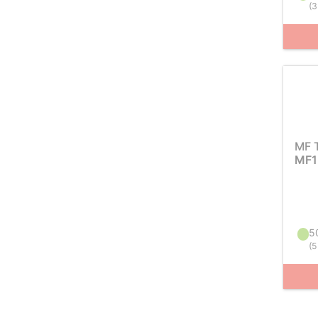
(
3
MF 
MF1
5
(
5