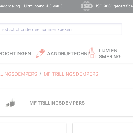
beoordeling - Uitmuntend 4.8 van 5
ISO 9001 gecertific
LIJM EN
FDICHTINGEN
AANDRIJFTECHNIEK
SMERING
LLINGSDEMPERS
MF TRILLINGSDEMPERS
MF TRILLINGSDEMPERS