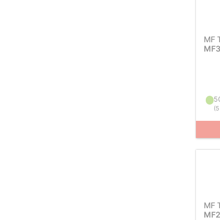
MF 
MF3
5
(
5
MF 
MF2