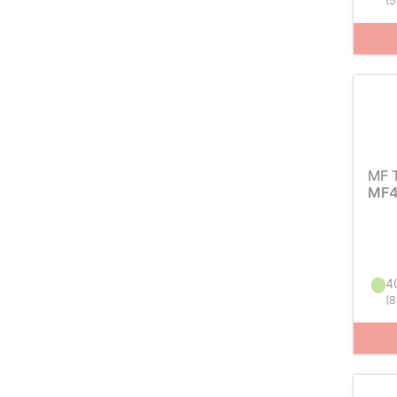
(
5
MF 
MF4
4
(
8