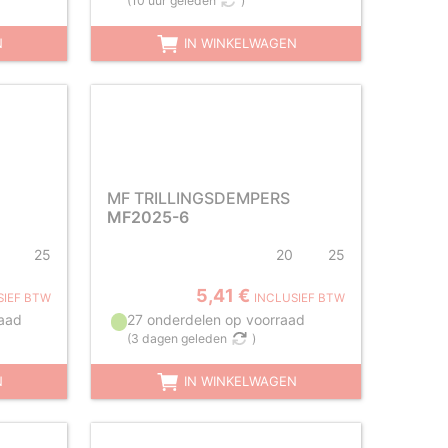
(
10 uur geleden
)
N
IN WINKELWAGEN
MF TRILLINGSDEMPERS
MF2025-6
25
20
25
5,41 €
SIEF BTW
INCLUSIEF BTW
aad
27 onderdelen op voorraad
(
3 dagen geleden
)
N
IN WINKELWAGEN