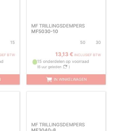
MF TRILLINGSDEMPERS
MF5030-10
15
50
30
13,13 €
SIEF BTW
INCLUSIEF BTW
ad
15 onderdelen op voorraad
(
6 uur geleden
)
N
IN WINKELWAGEN
MF TRILLINGSDEMPERS
MF3040-8