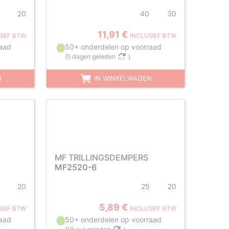
20
40
30
11,91 €
SIEF BTW
INCLUSIEF BTW
aad
50+ onderdelen op voorraad
(
5 dagen geleden
)
N
IN WINKELWAGEN
MF TRILLINGSDEMPERS
MF2520-6
20
25
20
5,89 €
SIEF BTW
INCLUSIEF BTW
aad
50+ onderdelen op voorraad