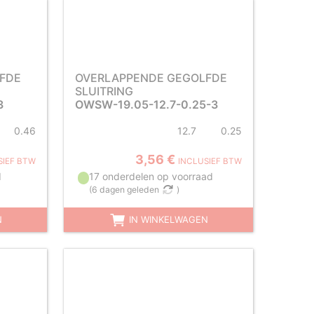
FDE
OVERLAPPENDE GEGOLFDE
SLUITRING
3
OWSW-19.05-12.7-0.25-3
0.46
12.7
0.25
3,56 €
SIEF BTW
INCLUSIEF BTW
d
17 onderdelen op voorraad
(
6 dagen geleden
)
N
IN WINKELWAGEN