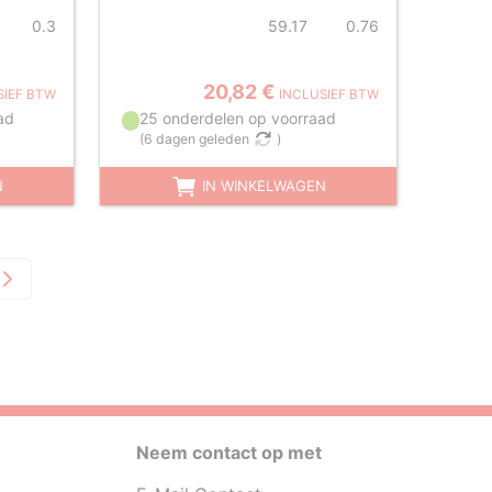
0.3
59.17
0.76
20,82 €
SIEF BTW
INCLUSIEF BTW
ad
25 onderdelen op voorraad
(
6 dagen geleden
)
N
IN WINKELWAGEN
Neem contact op met