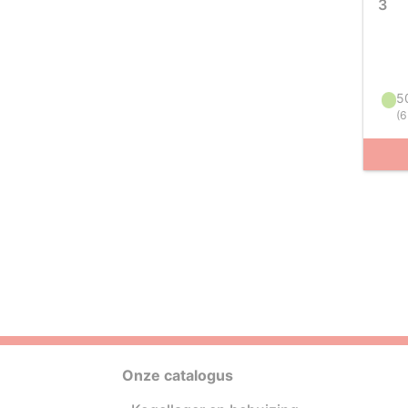
3
5
(
6
Onze catalogus