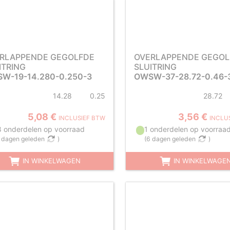
RLAPPENDE GEGOLFDE
OVERLAPPENDE GEGOL
ITRING
SLUITRING
W-19-14.280-0.250-3
OWSW-37-28.72-0.46-
14.28
0.25
28.72
5,08 €
3,56 €
INCLUSIEF BTW
INCLU
8 onderdelen op voorraad
1 onderdelen op voorraa
 dagen geleden
)
(
6 dagen geleden
)
IN WINKELWAGEN
IN WINKELWAGE