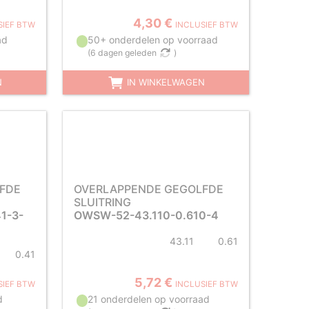
4,30 €
SIEF BTW
INCLUSIEF BTW
ad
50+ onderdelen op voorraad
(
6 dagen geleden
)
N
IN WINKELWAGEN
FDE
OVERLAPPENDE GEGOLFDE
SLUITRING
1-3-
OWSW-52-43.110-0.610-4
43.11
0.61
0.41
5,72 €
SIEF BTW
INCLUSIEF BTW
d
21 onderdelen op voorraad