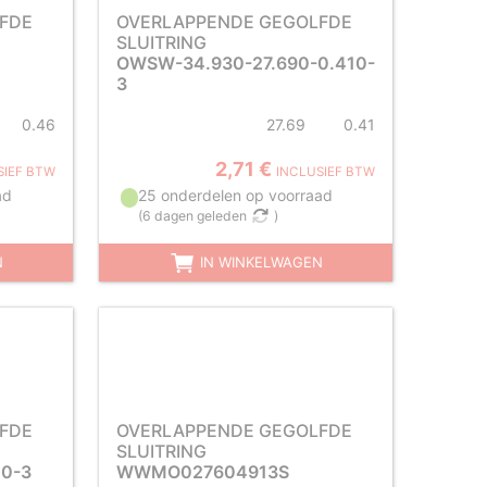
FDE
OVERLAPPENDE GEGOLFDE
SLUITRING
OWSW-34.930-27.690-0.410-
3
0.46
27.69
0.41
2,71 €
SIEF BTW
INCLUSIEF BTW
ad
25 onderdelen op voorraad
(
6 dagen geleden
)
N
IN WINKELWAGEN
FDE
OVERLAPPENDE GEGOLFDE
SLUITRING
0-3
WWMO027604913S