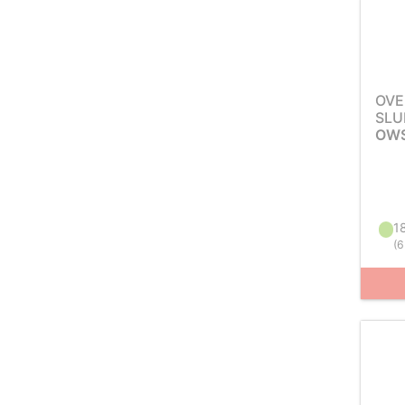
OVE
SLU
OWS
1
(
6