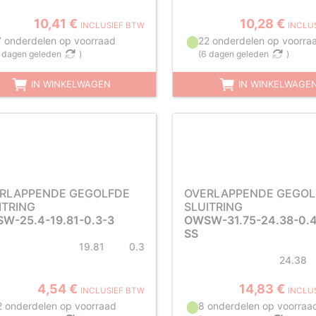
10,41 €
10,28 €
INCLUSIEF BTW
INCLU
7 onderdelen op voorraad
22 onderdelen op voorra
 dagen geleden
)
(
6 dagen geleden
)
IN WINKELWAGEN
IN WINKELWAGE
RLAPPENDE GEGOLFDE
OVERLAPPENDE GEGOL
ITRING
SLUITRING
W-25.4-19.81-0.3-3
OWSW-31.75-24.38-0.4
SS
19.81
0.3
24.38
4,54 €
14,83 €
INCLUSIEF BTW
INCLU
2 onderdelen op voorraad
8 onderdelen op voorraa