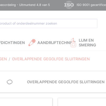
beoordeling - Uitmuntend 4.8 van 5
ISO 9001 gecertific
LIJM EN
FDICHTINGEN
AANDRIJFTECHNIEK
SMERING
GEN
OVERLAPPENDE GEGOLFDE SLUITRINGEN
OVERLAPPENDE GEGOLFDE SLUITRINGEN