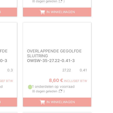
(
6 dagen geleden
)
N
IN WINKELWAGEN
FDE
OVERLAPPENDE GEGOLFDE
SLUITRING
0-3
OWSW-35-27.22-0.41-3
0.3
27.22
0.41
8,60 €
SIEF BTW
INCLUSIEF BTW
ad
1 onderdelen op voorraad
(
6 dagen geleden
)
N
IN WINKELWAGEN