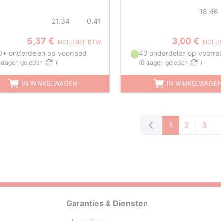
18.46
21.34
0.41
5,37 €
3,00 €
INCLUSIEF BTW
INCLU
0+ onderdelen op voorraad
43 onderdelen op voorra
 dagen geleden
)
(
6 dagen geleden
)
IN WINKELWAGEN
IN WINKELWAGE
1
2
3
Garanties & Diensten