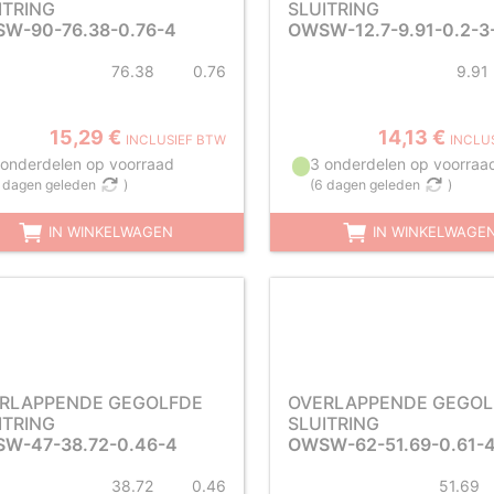
ITRING
SLUITRING
W-90-76.38-0.76-4
OWSW-12.7-9.91-0.2-3
76.38
0.76
9.91
15,29 €
14,13 €
INCLUSIEF BTW
INCLU
 onderdelen op voorraad
3 onderdelen op voorraa
 dagen geleden
)
(
6 dagen geleden
)
IN WINKELWAGEN
IN WINKELWAGE
RLAPPENDE GEGOLFDE
OVERLAPPENDE GEGOL
ITRING
SLUITRING
W-47-38.72-0.46-4
OWSW-62-51.69-0.61-
38.72
0.46
51.69