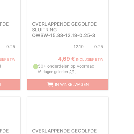
FDE
OVERLAPPENDE GEGOLFDE
SLUITRING
OWSW-15.88-12.19-0.25-3
0.25
12.19
0.25
4,69 €
SIEF BTW
INCLUSIEF BTW
d
50+ onderdelen op voorraad
(
6 dagen geleden
)
N
IN WINKELWAGEN
FDE
OVERLAPPENDE GEGOLFDE