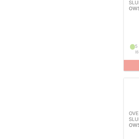
SLU
OWS
5
(
6
OVE
SLU
OWS