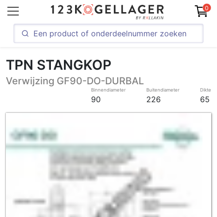
0
TPN STANGKOP
Verwijzing GF90-DO-DURBAL
Binnendiameter
Buitendiameter
Dikte
90
226
65