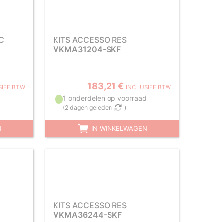
C
KITS ACCESSOIRES
VKMA31204-SKF
183,21 €
SIEF BTW
INCLUSIEF BTW
d
1 onderdelen op voorraad
(
2 dagen geleden
)
N
IN WINKELWAGEN
KITS ACCESSOIRES
VKMA36244-SKF