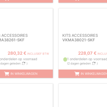
S ACCESSOIRES
KITS ACCESSOIRES
A38261-SKF
VKMA38021-SKF
280,32 €
228,07 €
INCLUSIEF BTW
INCLU
 onderdelen op voorraad
1 onderdelen op voorraa
 dagen geleden
)
(
2 dagen geleden
)
IN WINKELWAGEN
IN WINKELWAGE