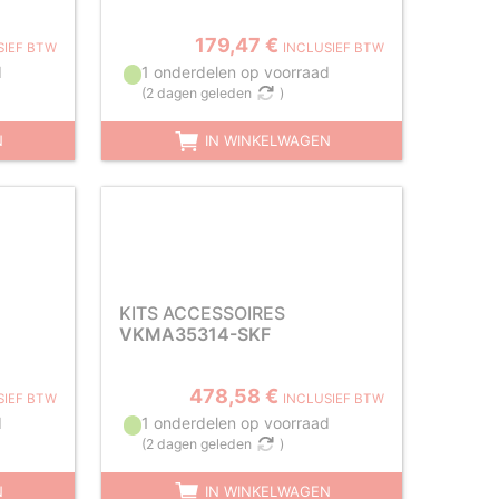
179,47 €
SIEF BTW
INCLUSIEF BTW
d
1 onderdelen op voorraad
(
2 dagen geleden
)
N
IN WINKELWAGEN
KITS ACCESSOIRES
VKMA35314-SKF
478,58 €
SIEF BTW
INCLUSIEF BTW
d
1 onderdelen op voorraad
(
2 dagen geleden
)
N
IN WINKELWAGEN