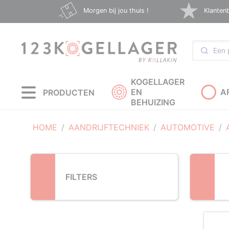
Loading...
Morgen bij jou thuis !
Klanten
KOGELLAGER
EN
A
PRODUCTEN
BEHUIZING
HOME
AANDRIJFTECHNIEK
AUTOMOTIVE
FILTERS