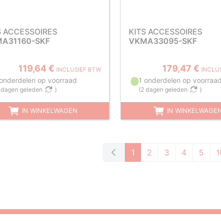
S ACCESSOIRES
KITS ACCESSOIRES
A31160-SKF
VKMA33095-SKF
119,64 €
179,47 €
INCLUSIEF BTW
INCLU
 onderdelen op voorraad
1 onderdelen op voorraa
 dagen geleden
)
(
2 dagen geleden
)
IN WINKELWAGEN
IN WINKELWAGE
1
2
3
4
5
1