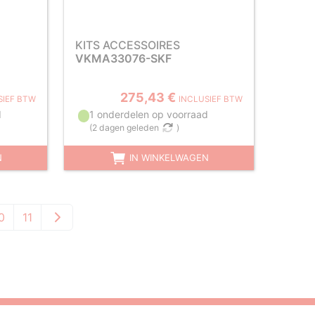
KITS ACCESSOIRES
VKMA33076-SKF
275,43 €
SIEF BTW
INCLUSIEF BTW
d
1 onderdelen op voorraad
(
2 dagen geleden
)
N
IN WINKELWAGEN
0
11