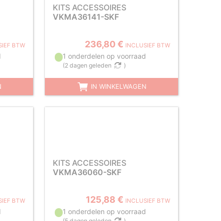
KITS ACCESSOIRES
VKMA36141-SKF
236,80 €
SIEF BTW
INCLUSIEF BTW
d
1 onderdelen op voorraad
(
2 dagen geleden
)
N
IN WINKELWAGEN
KITS ACCESSOIRES
VKMA36060-SKF
125,88 €
SIEF BTW
INCLUSIEF BTW
d
1 onderdelen op voorraad
(
5 dagen geleden
)