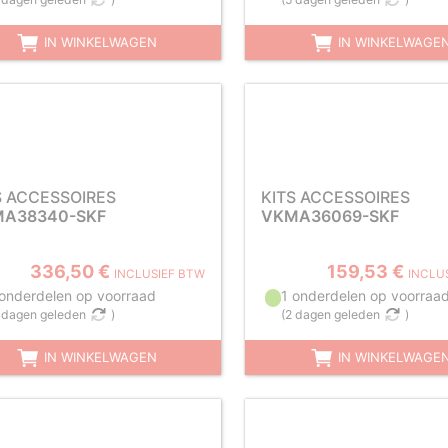
IN WINKELWAGEN
IN WINKELWAGE
S ACCESSOIRES
KITS ACCESSOIRES
A38340-SKF
VKMA36069-SKF
336,50 €
159,53 €
INCLUSIEF BTW
INCLU
 onderdelen op voorraad
1 onderdelen op voorraa
 dagen geleden
)
(
2 dagen geleden
)
IN WINKELWAGEN
IN WINKELWAGE