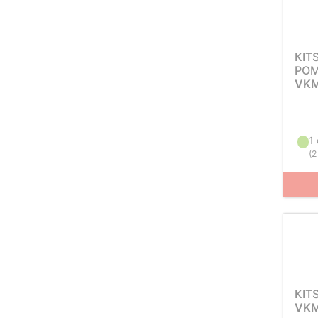
KIT
POM
VKM
1
(
2
KIT
VKM