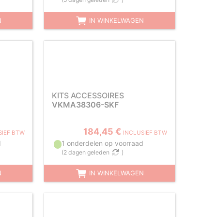
N
IN WINKELWAGEN
KITS ACCESSOIRES
VKMA38306-SKF
184,45 €
SIEF BTW
INCLUSIEF BTW
d
1 onderdelen op voorraad
(
2 dagen geleden
)
N
IN WINKELWAGEN