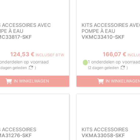
S ACCESSOIRES AVEC
KITS ACCESSOIRES AVE
PE À EAU
POMPE À EAU
C33817-SKF
VKMC33410-SKF
124,53 €
166,07 €
INCLUSIEF BTW
INCLU
 onderdelen op voorraad
1 onderdelen op voorraa
 dagen geleden
)
(
2 dagen geleden
)
IN WINKELWAGEN
IN WINKELWAGE
S ACCESSOIRES
KITS ACCESSOIRES
A31276-SKF
VKMA33058-SKF