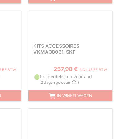
KITS ACCESSOIRES
VKMA38061-SKF
257,98 €
SIEF BTW
INCLUSIEF BTW
d
1 onderdelen op voorraad
(
2 dagen geleden
)
N
IN WINKELWAGEN