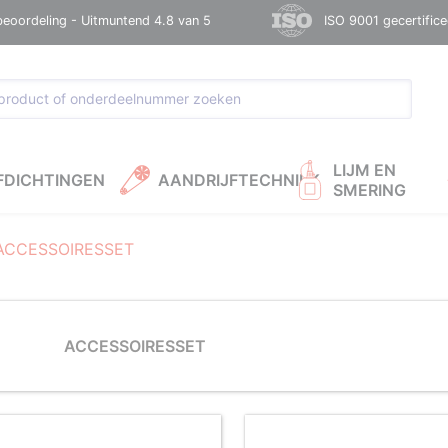
beoordeling - Uitmuntend 4.8 van 5
ISO 9001 gecertific
LIJM EN
FDICHTINGEN
AANDRIJFTECHNIEK
SMERING
ACCESSOIRESSET
ACCESSOIRESSET