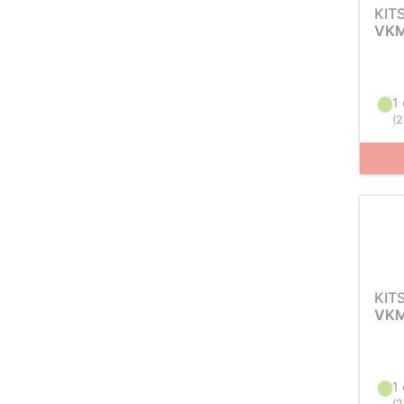
KIT
VKM
1
(
2
KIT
VKM
1
(
2