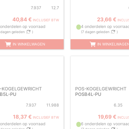
7.937
12.7
40,84 €
23,66 €
INCLUSIEF BTW
INCLU
 onderdelen op voorraad
4 onderdelen op voorraa
 dagen geleden
)
(
7 dagen geleden
)
IN WINKELWAGEN
IN WINKELWAGE
-KOGELGEWRICHT
POS-KOGELGEWRICHT
B5L-PU
POSB4L-PU
7.937
11.988
6.35
18,37 €
19,69 €
INCLUSIEF BTW
INCLU
 onderdelen op voorraad
6 onderdelen op voorraa