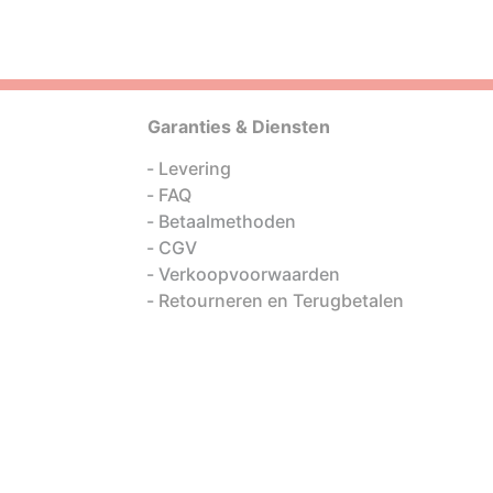
Garanties & Diensten
Levering
FAQ
Betaalmethoden
CGV
Verkoopvoorwaarden
Retourneren en Terugbetalen