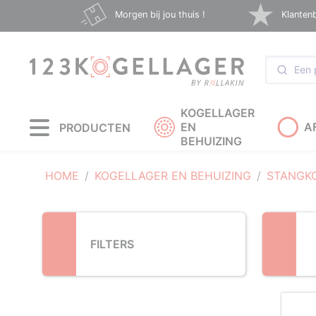
Loading...
Morgen bij jou thuis !
Klanten
KOGELLAGER
EN
A
PRODUCTEN
BEHUIZING
HOME
KOGELLAGER EN BEHUIZING
STANGK
FILTERS