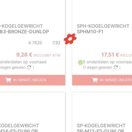
-KOGELGEWRICHT
SPH-KOGELGEWRICHT
B3-BRONZE-DUNLOP
SPHM10-F1
4.7625
7.92
9,28 €
17,51 €
INCLUSIEF BTW
INCLU
 onderdelen op voorraad
5 onderdelen op voorraa
 dagen geleden
)
(
7 dagen geleden
)
IN WINKELWAGEN
IN WINKELWAGE
KOGELGEWRICHT
SP-KOGELGEWRICHT
M14-F5-DUNLOP
SP-M12-F5-DUNLOP