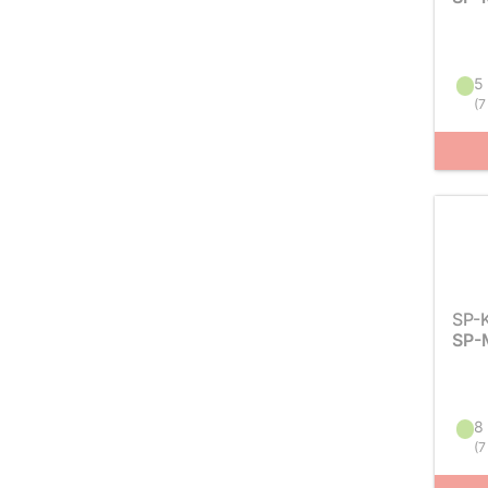
5
(
7
SP-
SP-
8
(
7