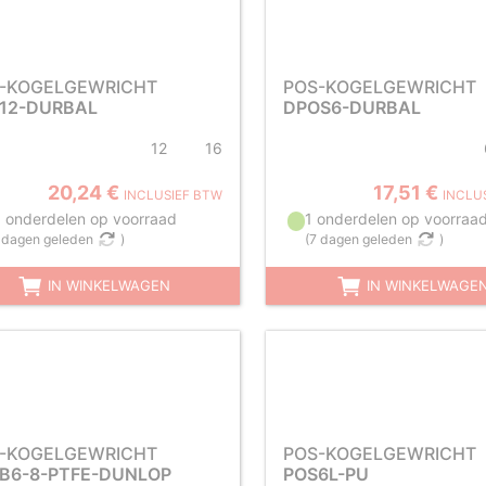
-KOGELGEWRICHT
POS-KOGELGEWRICHT
12-DURBAL
DPOS6-DURBAL
12
16
20,24 €
17,51 €
INCLUSIEF BTW
INCLU
1 onderdelen op voorraad
1 onderdelen op voorraa
 dagen geleden
)
(
7 dagen geleden
)
IN WINKELWAGEN
IN WINKELWAGE
-KOGELGEWRICHT
POS-KOGELGEWRICHT
B6-8-PTFE-DUNLOP
POS6L-PU