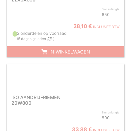
Binnenlengte
650
28,10 €
INCLUSIEF BTW
2 onderdelen op voorraad
(
5 dagen geleden
)
IN WINKELWAGEN
ISO AANDRIJFRIEMEN
20W800
Binnenlengte
800
33,88 €
INCLUSIEF BTW