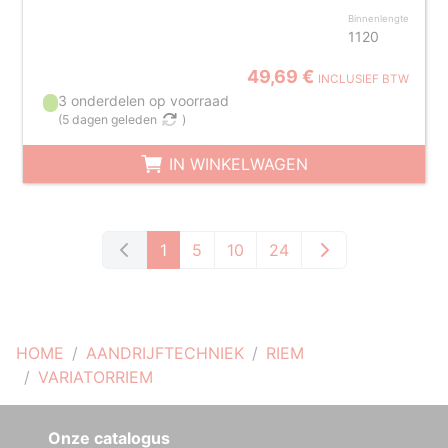
Binnenlengte
1120
49,69 €
INCLUSIEF BTW
3 onderdelen op voorraad
(
5 dagen geleden
)
IN WINKELWAGEN
1
5
10
24
HOME
AANDRIJFTECHNIEK
RIEM
VARIATORRIEM
Onze catalogus