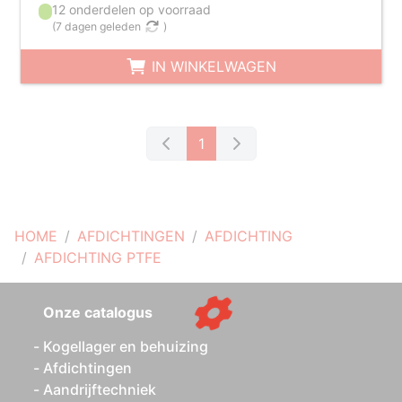
12 onderdelen op voorraad
(
7 dagen geleden
)
IN WINKELWAGEN
1
HOME
AFDICHTINGEN
AFDICHTING
AFDICHTING PTFE
Onze catalogus
Kogellager en behuizing
Afdichtingen
Aandrijftechniek