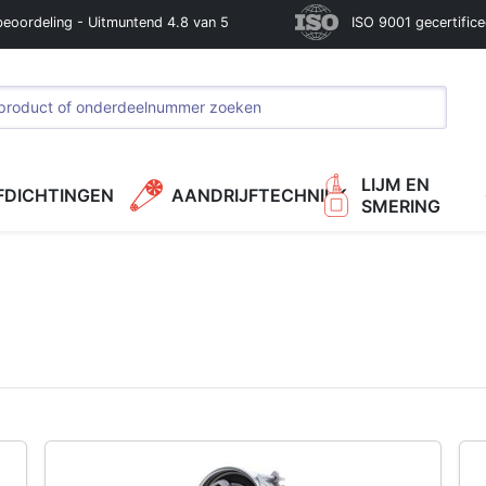
beoordeling - Uitmuntend 4.8 van 5
ISO 9001 gecertific
LIJM EN
FDICHTINGEN
AANDRIJFTECHNIEK
SMERING