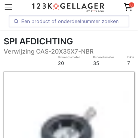
0
SPI AFDICHTING
Verwijzing OAS-20X35X7-NBR
Binnendiameter
Buitendiameter
Dikte
20
35
7