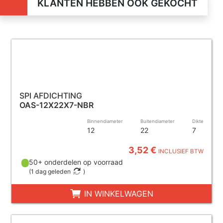
KLANTEN HEBBEN OOK GEKOCHT
SPI AFDICHTING
OAS-12X22X7-NBR
Binnendiameter
Buitendiameter
Dikte
12
22
7
3,52 €
INCLUSIEF BTW
50+ onderdelen op voorraad
(
1 dag geleden
)
IN WINKELWAGEN