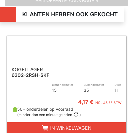
EEN OFFERTE AANVRAGEN
KLANTEN HEBBEN OOK GEKOCHT
KOGELLAGER
6202-2RSH-SKF
Binnendiameter
Buitendiameter
Dikte
15
35
11
4,17 €
INCLUSIEF BTW
50+ onderdelen op voorraad
(
minder dan een minuut geleden
)
IN WINKELWAGEN