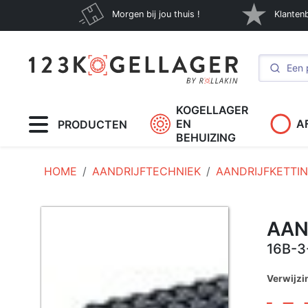
Morgen bij jou thuis !
Klanten
KOGELLAGER
EN
A
PRODUCTEN
BEHUIZING
HOME
AANDRIJFTECHNIEK
AANDRIJFKETTI
AAN
16B-3
Verwijz