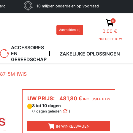
eerd
10 miljoen onderdelen op voorraad
0
Aanmelden bij
0,00 €
INCLUSIEF BTW
ACCESSOIRES
EN
ZAKELIJKE OPLOSSINGEN
GEREEDSCHAP
87-5M-IWIS
UW PRIJS:
481,80 €
INCLUSIEF BTW
8 tot 10 dagen
(
7 dagen geleden
)
IN WINKELWAGEN