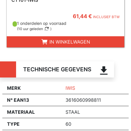
CT101-IWIS
61,44 €
INCLUSIEF BTW
1 onderdelen op voorraad
(
10 uur geleden
)
IN WINKELWAGEN
TECHNISCHE GEGEVENS
MERK
IWIS
N° EAN13
3616060998811
MATERIAAL
STAAL
TYPE
60