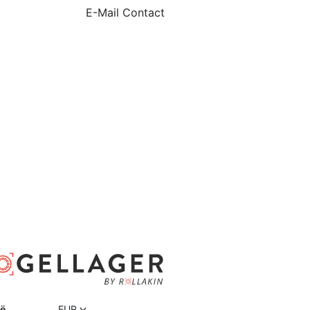
E-Mail Contact
D
ië
EUR