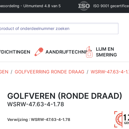
beoordeling - Uitmuntend 4.8 van 5
ISO 9001 gecertific
LIJM EN
FDICHTINGEN
AANDRIJFTECHNIEK
SMERING
GEN
GOLFVEERRING RONDE DRAAG
WSRW-47.63-4-1.
GOLFVEREN (RONDE DRAAD)
WSRW-47.63-4-1.78
Verwijzing : WSRW-47.63-4-1.78