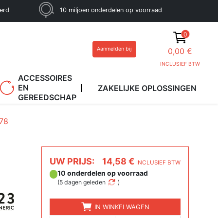
eerd
10 miljoen onderdelen op voorraad
0
Aanmelden bij
0,00 €
INCLUSIEF BTW
ACCESSOIRES
EN
ZAKELIJKE OPLOSSINGEN
GEREEDSCHAP
78
UW PRIJS:
14,58 €
INCLUSIEF BTW
10 onderdelen op voorraad
(
5 dagen geleden
)
IN WINKELWAGEN